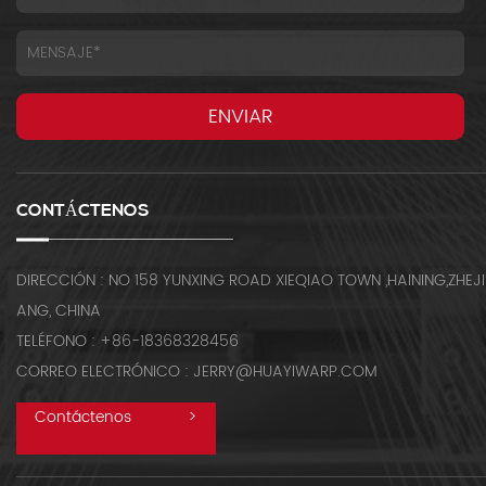
CONTÁCTENOS
DIRECCIÓN : NO 158 YUNXING ROAD XIEQIAO TOWN ,HAINING,ZHEJI
ANG, CHINA
TELÉFONO : +86-18368328456
CORREO ELECTRÓNICO : JERRY@HUAYIWARP.COM
Contáctenos
>