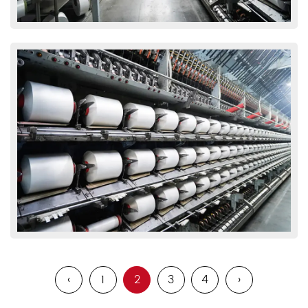
‹
1
2
3
4
›