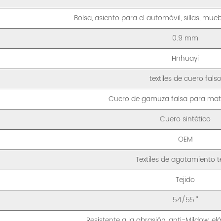
Bolsa, asiento para el automóvil, sillas, mueb
0.9 mm
Hnhuayi
textiles de cuero fals
Cuero de gamuza falsa para mate
Cuero sintético
OEM
Textiles de agotamiento t
Tejido
54/55 "
Resistente a la abrasión, anti-Mildow, e