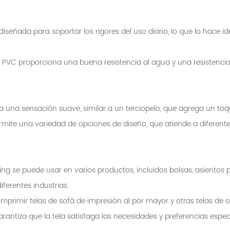
diseñada para soportar los rigores del uso diario, lo que lo hace i
de PVC proporciona una buena resistencia al agua y una resistenc
tela una sensación suave, similar a un terciopelo, que agrega un to
permite una variedad de opciones de diseño, que atiende a diferent
g se puede usar en varios productos, incluidos bolsas, asientos par
iferentes industrias.
 imprimir telas de sofá de impresión al por mayor y otras telas de
arantiza que la tela satisfaga las necesidades y preferencias especí