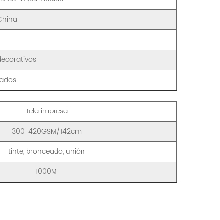
 China
decorativos
zados
Tela impresa
300-420GSM/142cm
tinte, bronceado, unión
1000M