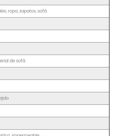
les, ropa, zapatos, sofá
o
rial de sofá
ejido
lástico, impermeable