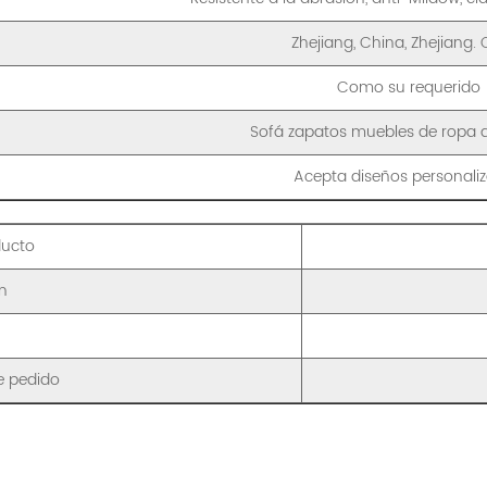
Zhejiang, China, Zhejiang.
Como su requerido
Sofá zapatos muebles de ropa 
Acepta diseños personali
ducto
ón
e pedido