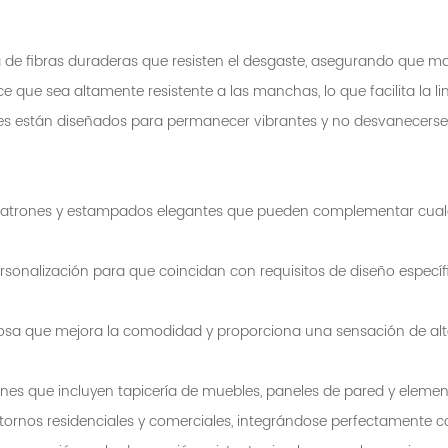
a de fibras duraderas que resisten el desgaste, asegurando que m
e que sea altamente resistente a las manchas, lo que facilita la l
antes están diseñados para permanecer vibrantes y no desvanecerse c
 patrones y estampados elegantes que pueden complementar cualqui
sonalización para que coincidan con requisitos de diseño específ
lujosa que mejora la comodidad y proporciona una sensación de alt
nes que incluyen tapicería de muebles, paneles de pared y elemen
entornos residenciales y comerciales, integrándose perfectamente 