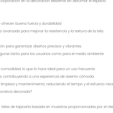
a incorporación en la decoración existente sin abrumar el espacio.
ofrecen buena fuerza y ​​durabilidad.
o avanzado para mejorar la resistencia y la textura de la tela.
ón para garantizar diseños precisos y vibrantes.
 seguras tanto para los usuarios como para el medio ambiente.
la comodidad, lo que lo hace ideal para un uso frecuente.
aire, contribuyendo a una experiencia de asiento cómoda.
 limpieza y mantenimiento, reduciendo el tiempo y el esfuerzo ne
ecorativa decorada?
 telas de tapicería basada en muestras proporcionadas por el cli