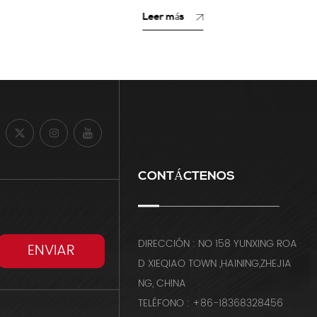
Leer más
Leer má
CONTÁCTENOS
DIRECCIÓN : NO 158 YUNXING ROA
D XIEQIAO TOWN ,HAINING,ZHEJIA
NG, CHINA
TELÉFONO : +86-18368328456