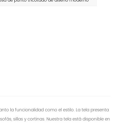
esa de punto tricotado de diseño moderno
to la funcionalidad como el estilo. La tela presenta
ás, sillas y cortinas. Nuestra tela está disponible en