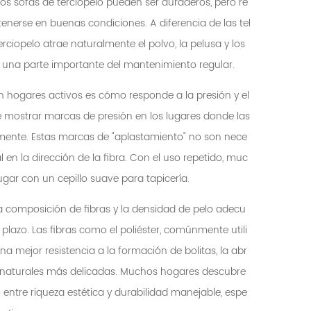
os sofás de terciopelo pueden ser duraderos, pero re
erse en buenas condiciones. A diferencia de las tel
 terciopelo atrae naturalmente el polvo, la pelusa y los
 una parte importante del mantenimiento regular.
 hogares activos es cómo responde a la presión y el
de mostrar marcas de presión en los lugares donde las
mente. Estas marcas de "aplastamiento" no son nece
n la dirección de la fibra. Con el uso repetido, muc
ar con un cepillo suave para tapicería.
 la composición de fibras y la densidad de pelo adecu
lazo. Las fibras como el poliéster, comúnmente utili
na mejor resistencia a la formación de bolitas, la abr
s naturales más delicadas. Muchos hogares descubre
o entre riqueza estética y durabilidad manejable, espe