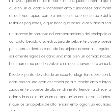
La investigación de los motores de búsqueda confirma que l
quieren un cuidado y mantenimiento cuidadosos para manten
as de tejido tupido, como el lino o la lona, ​​el denso pelo del
residuos pequeños, lo que hace que pasar la aspiradora sea
Un aspecto importante del comportamiento del terciopelo en
contacto. Debido a su estructura de pelo, el terciopelo pue
personas se sientan o donde los objetos descansan regular
sariamente signos de daño sino más bien un cambio natural e
has marcas se pueden volver a colocar suavemente en su lug
Desde el punto de vista de un experto, elegir terciopelo con
adas marca una gran diferencia para el rendimiento a largo p
zadas en terciopelos de alto rendimiento, tienden a ofrecer u
asión y la decoloración en comparación con las variedade
n que los terciopelos de alto rendimiento logran un equilibri