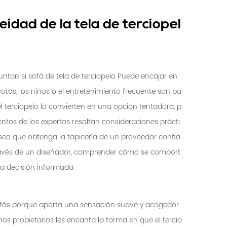
idad de la tela de terciopel
guntan si
sofá de tela de terciopelo
Puede encajar en
as, los niños o el entretenimiento frecuente son pa
del terciopelo lo convierten en una opción tentadora, p
ientos de los expertos resaltan consideraciones prácti
sea que obtenga la tapicería de un proveedor confia
través de un diseñador, comprender cómo se comport
na decisión informada.
sofás porque aporta una sensación suave y acogedor
hos propietarios les encanta la forma en que el tercio