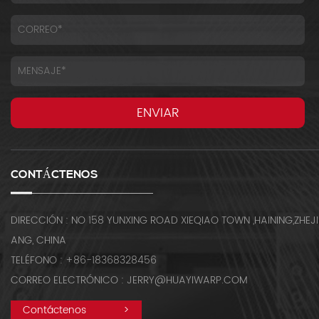
CONTÁCTENOS
DIRECCIÓN : NO 158 YUNXING ROAD XIEQIAO TOWN ,HAINING,ZHEJI
ANG, CHINA
TELÉFONO : +86-18368328456
CORREO ELECTRÓNICO : JERRY@HUAYIWARP.COM
Contáctenos
>